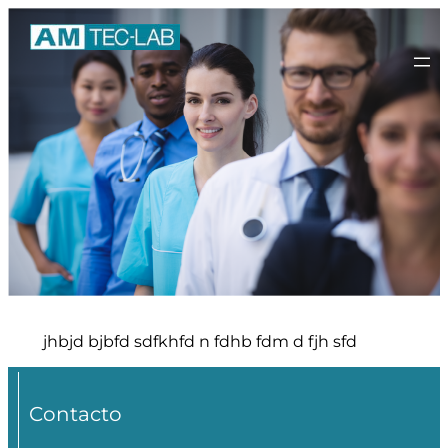
jhbjd bjbfd sdfkhfd n fdhb fdm d fjh sfd
Contacto