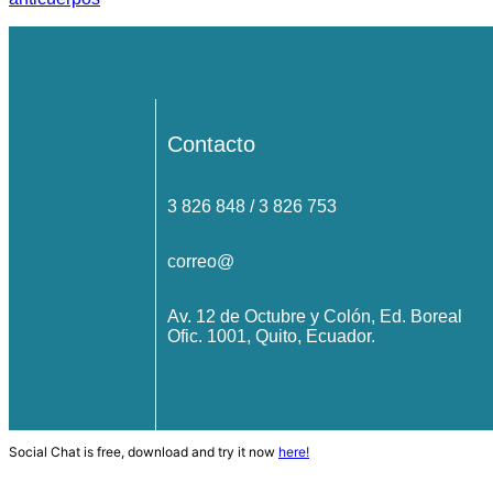
Contacto
3 826 848 / 3 826 753
correo@
Av. 12 de Octubre y Colón, Ed. Boreal
Ofic. 1001, Quito, Ecuador.
Social Chat is free, download and try it now
here!