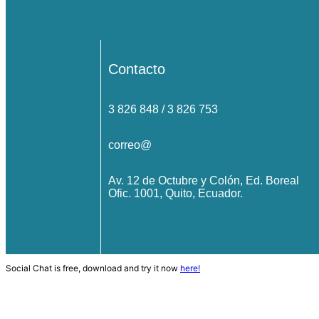
Contacto
3 826 848 / 3 826 753
correo@
Av. 12 de Octubre y Colón, Ed. Boreal
Ofic. 1001, Quito, Ecuador.
Social Chat is free, download and try it now
here!