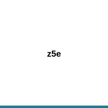
APLICACIONES
SOPORTE
RECURSOS
BLOG
NOSOT
z5e